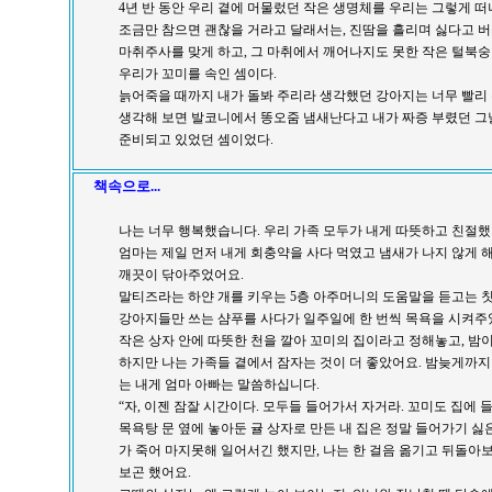
4년 반 동안 우리 곁에 머물렀던 작은 생명체를 우리는 그렇게 떠
조금만 참으면 괜찮을 거라고 달래서는, 진땀을 흘리며 싫다고 
마취주사를 맞게 하고, 그 마취에서 깨어나지도 못한 작은 털북
우리가 꼬미를 속인 셈이다.
늙어죽을 때까지 내가 돌봐 주리라 생각했던 강아지는 너무 빨리 
생각해 보면 발코니에서 똥오줌 냄새난다고 내가 짜증 부렸던 그
준비되고 있었던 셈이었다.
책속으로...
나는 너무 행복했습니다. 우리 가족 모두가 내게 따뜻하고 친절했
엄마는 제일 먼저 내게 회충약을 사다 먹였고 냄새가 나지 않게 
깨끗이 닦아주었어요.
말티즈라는 하얀 개를 키우는 5층 아주머니의 도움말을 듣고는 
강아지들만 쓰는 샴푸를 사다가 일주일에 한 번씩 목욕을 시켜주
작은 상자 안에 따뜻한 천을 깔아 꼬미의 집이라고 정해놓고, 밤
하지만 나는 가족들 곁에서 잠자는 것이 더 좋았어요. 밤늦게까지 
는 내게 엄마 아빠는 말씀하십니다.
“자, 이젠 잠잘 시간이다. 모두들 들어가서 자거라. 꼬미도 집에 
목욕탕 문 옆에 놓아둔 귤 상자로 만든 내 집은 정말 들어가기 싫
가 죽어 마지못해 일어서긴 했지만, 나는 한 걸음 옮기고 뒤돌아
보곤 했어요.