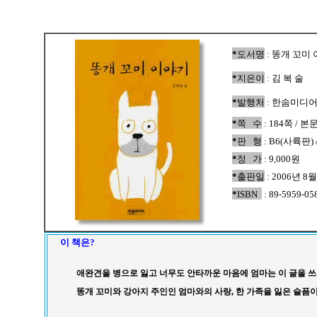
*
도서명
: 똥개 꼬미
*
지은이
: 김 복 술
*
발행처
: 한솜미디
*
쪽 수
: 184쪽 / 
*
판 형
: B6(사륙판)
*
정 가
: 9,000원
*
출판일
: 2006년 8
*
ISBN
: 89-5959-05
이 책은?
애완견을 병으로 잃고 너무도 안타까운 마음에 엄마는 이 글을 쓰
똥개 꼬미와 강아지 주인인 엄마와의 사랑, 한 가족을 잃은 슬픔이