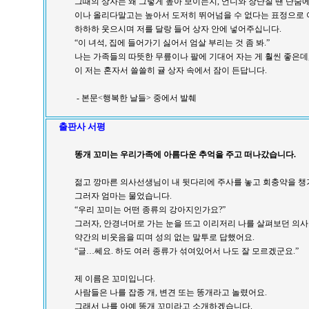
그때의 상자는 왜 그렇게 높아 보이는지, 언니와 장난칠 땐 단숨에
이나 올리다말고는 높아서 도저히 뛰어넘을 수 없다는 표정으로
하하하 웃으시며 저를 달랑 들어 상자 안에 넣어주십니다.
“이 녀석, 집에 들어가기 싫어서 엄살 부리는 것 좀 봐.”
나는 가족들의 따뜻한 무릎이나 팔에 기대어 자는 게 훨씬 좋은데,
이 저는 혼자서 쓸쓸히 귤 상자 속에서 잠이 든답니다.
- 본문<행복한 날들> 중에서 발췌
출판사 서평
똥개 꼬미는 우리가족에 아름다운 추억을 주고 떠나갔습니다.
젊고 깡마른 의사선생님이 내 뒷다리에 주사를 놓고 회충약을 챙
그러자 엄마는 물었습니다.
“우리 꼬미는 어떤 종류의 강아지인가요?”
그러자, 안경너머로 가는 눈을 뜨고 이리저리 나를 살펴보던 의
약간의 비웃음을 띠며 성의 없는 말투로 답했어요.
“글…쎄요. 하도 여러 종류가 섞여있어서 나도 잘 모르겠군요.”
제 이름은 꼬미입니다.
사람들은 나를 잡종 개, 변견 또는 똥개라고 놀렸어요.
그래서 나를 아예 똥개 꼬미라고 소개하겠습니다.