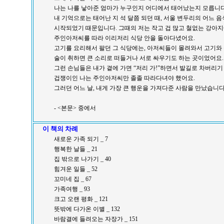
나는 나를 낳아준 엄마가 누구인지 어디에서 태어났는지 모릅니다
내 기억으로는 태어난 지 석 달쯤 되던 때, 서울 변두리의 어느 
시작되었기 때문입니다. 그때의 저는 작고 겁 많고 철없는 강아지
주인아저씨를 따라 이리저리 식당 안을 돌아다녔어요.
고기를 요리해서 팔던 그 식당에는, 아저씨들이 몰려와서 고기와 
술이 취하면 큰 소리로 떠들거나 서로 싸우기도 하는 곳이었어요.
그런 손님들은 내가 곁에 가면 “저리 가!”하면서 발길로 차버리기
겁쟁이인 나는 주인아저씨만 졸졸 따라다녀야 했어요.
그러던 어느 날, 내게 가장 큰 행운을 가져다준 사람을 만났습니다
- <본문> 중에서
이 책의 차례
새로운 가족 되기 _ 7
행복한 날들 _ 21
집 밖으로 나가기 _ 40
힘겨운 일들 _ 52
꼬미네 집 _ 67
가족여행 _ 93
크고 오랜 평화 _ 121
뜻밖에 다가온 이별 _ 132
바람결에 들려오는 자장가 _ 151