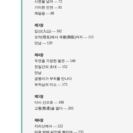
시련을 넘어 ― 72
기이한 인연 ― 81
깨달음 ― 88
제3장
입산(入山) ― 102
모악(母岳)에서 계룡(鷄龍)까지 ― 115
만남 ― 129
제4장
우연을 가장한 필연 ― 146
천일간의 초대 ― 152
만남
굼벵이가 부처를 만나다
부처님의 미소 ― 175
제5장
다시 산으로 ― 190
교통(敎通)을 열다 ― 203
제6장
지리산에서 ― 222
마음 밭에 씨앗을 뿌리며 ― 235