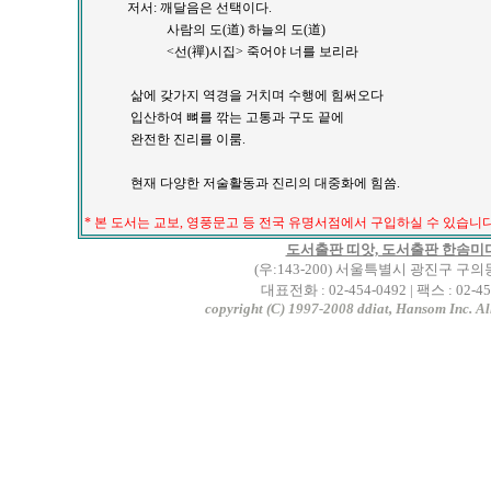
저서: 깨달음은 선택이다.
사람의 도(道) 하늘의 도(道)
<선(禪)시집> 죽어야 너를 보리라
삶에 갖가지 역경을 거치며 수행에 힘써오다
입산하여 뼈를 깎는 고통과 구도 끝에
완전한 진리를 이룸.
현재 다양한 저술활동과 진리의 대중화에 힘씀.
* 본 도서는 교보, 영풍문고 등 전국 유명서점에서 구입하실 수 있습니
도서출판 띠앗, 도서출판 한솜미
(우:143-200) 서울특별시 광진구 구의동 
대표전화 : 02-454-0492 | 팩스 : 02-45
copyright (C) 1997-2008 ddiat, Hansom Inc. All