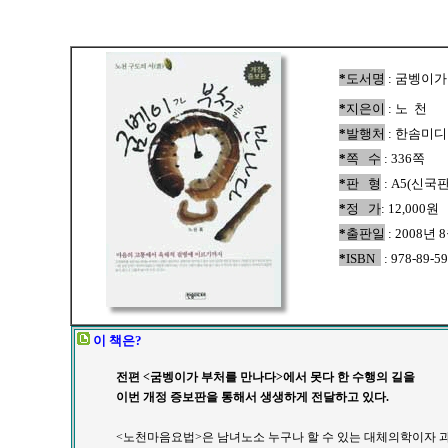
*
도서명
: 굼벵이가
*
지은이
: 노 천
*
발행처
: 한솜미
*
쪽 수
: 336쪽
*
판 형
: A5(신국판
*
정 가
: 12,000원
*
출판일
: 2008년 
*
ISBN
: 978-89-5
이 책은?
전편 <굼벵이가 부처를 만나다>에서 못다 한 수행의 길을
이번 개정 증보판을 통해서 생생하게 전달하고 있다.
<노천마음요법>은 남녀노소 누구나 할 수 있는 대체의학이자 