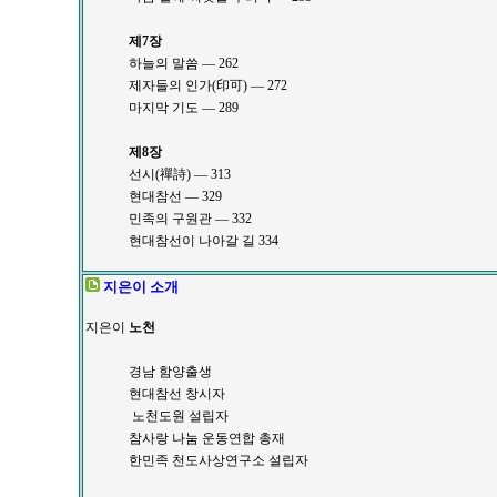
제7장
하늘의 말씀 ― 262
제자들의 인가(印可) ― 272
마지막 기도 ― 289
제8장
선시(禪詩) ― 313
현대참선 ― 329
민족의 구원관 ― 332
현대참선이 나아갈 길 334
지은이 소개
지은이
노천
경남 함양출생
현대참선 창시자
노천도원 설립자
참사랑 나눔 운동연합 총재
한민족 천도사상연구소 설립자