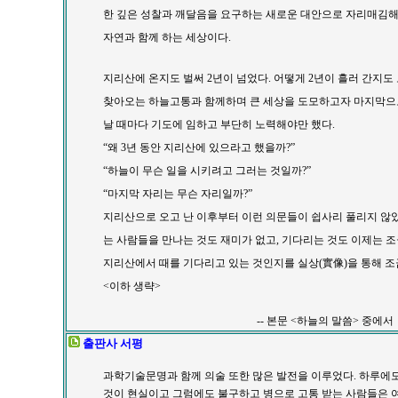
한 깊은 성찰과 깨달음을 요구하는 새로운 대안으로 자리매김해
자연과 함께 하는 세상이다.
지리산에 온지도 벌써
2
년이 넘었다.
어떻게
2
년이 흘러 간지도 
찾아오는 하늘고통과 함께하며 큰 세상을 도모하고자 마지막으
날 때마다 기도에 임하고 부단히 노력해야만 했다.
“왜
3
년 동안 지리산에 있으라고 했을까?”
“하늘이 무슨 일을 시키려고 그러는 것일까?”
“마지막 자리는 무슨 자리일까?”
지리산으로 오고 난 이후부터 이런 의문들이 쉽사리 풀리지 않았
는 사람들을 만나는 것도 재미가 없고, 기다리는 것도 이제는 조
지리산에서 때를 기다리고 있는 것인지를 실상
(實像)
을 통해 조
<이하 생략>
-- 본문 <하늘의 말씀> 중에서
출판사 서평
과학기술문명과 함께 의술 또한 많은 발전을 이루었다. 하루에
것이 현실이고 그럼에도 불구하고 병으로 고통 받는 사람들은 