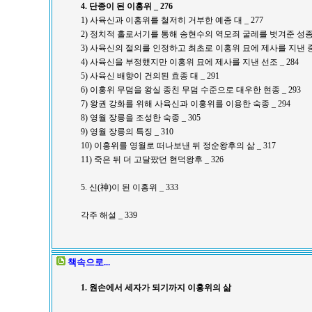
4. 단종이 된 이홍위 _ 276
1) 사육신과 이홍위를 철저히 거부한 예종 대 _ 277
2) 정치적 홀로서기를 통해 송현수의 역모죄 굴레를 벗겨준 성종 _
3) 사육신의 절의를 인정하고 최초로 이홍위 묘에 제사를 지낸 중종
4) 사육신을 부정했지만 이홍위 묘에 제사를 지낸 선조 _ 284
5) 사육신 배향이 건의된 효종 대 _ 291
6) 이홍위 무덤을 왕실 종친 무덤 수준으로 대우한 현종 _ 293
7) 왕권 강화를 위해 사육신과 이홍위를 이용한 숙종 _ 294
8) 영월 장릉을 조성한 숙종 _ 305
9) 영월 장릉의 특징 _ 310
10) 이홍위를 영월로 떠나보낸 뒤 정순왕후의 삶 _ 317
11) 죽은 뒤 더 고달팠던 현덕왕후 _ 326
5. 신(神)이 된 이홍위 _ 333
각주 해설 _ 339
책속으로...
1. 원손에서 세자가 되기까지 이홍위의 삶