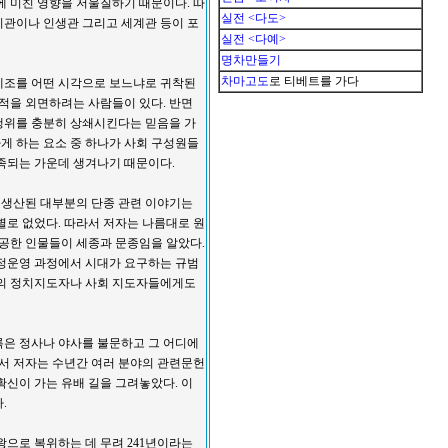
에 미친 영향을 저울질하기 때문이다. 따
실전 <다도>
치관이나 인생관 그리고 세계관 등이 포
실전 <다예>
명차만들기
차마고도
로 티베트를 가다
세조를 어떤 시각으로 보느냐로 귀착된
업적을 외면하려는 사람들이 있다. 반면
행위를 충분히 상쇄시킨다는 믿음을 가
하게 하는 요소 중 하나가 사회 구성원들
족되는 가운데 생겨나기 때문이다.
안 생산된 대부분의 단종 관련 이야기는
별로 없었다. 따라서 저자는 나름대로 원
제공한 인물들이 세종과 문종임을 알았다.
국정운영 과정에서 시대가 요구하는 규범
대의 정치지도자나 사회 지도자들에게도
기록은 정사나 야사를 불문하고 그 어디에
라서 저자는 수년간 여러 분야의 관련문헌
확신이 가는 유배 길을 그려놓았다. 이
.
왕으로 복위하는 데 무려 241년이라는