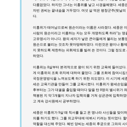
다름없었다. 하지만 그녀는 이홍위를 낳고 사경을헤맸다. 세종은
자빈 권씨는 끝내숨을 거두었다. 여섯 살 먹은 평창군주(뒷날의 
다.
이홍위가 태어남으로써 원손이라는 이름은 사라졌다. 세종은 이홍
사람의 원손이라고 이름하는 자는 모두 개명하도록 하라”는 명
고유명사가 아니다. 왕의 세자가 낳은 큰아들에게 불리는 보통
원손으로 불리는 것조차 못마땅해하였다. 이런것은 왕이나 황제
지 못하도록 제한하는 피휘제도를 빌려 쓴 것이다. 그럴 정도로
하였다.
이홍위는 8살부터 본격적으로 왕이 되기 위한 교육에 들어섰다. 
게 이홍위의 조회 위치에 대하여 물었다. 그를 조회에 참여시
국정운영방식을 느껴보도록 하기 위한 의도였다. 이 시기에 
세손 교육기관을 만들어 그를 교육시켰다. 이홍위가 왕세손임을
후부터는 그가 대궐을 출입할 때마다 말을 탄 8명의 별시위가 
책봉된 지 약 5개월이 지나자 입학의를 거쳐 성균관에 입학하였
고 계속 강서원에서 공부하였다.
세종은 이홍위가 9살 때 칙서를 들고 온 명나라 사신들을 맞이
의를 하기도 했다. 그를 외교무대에 데뷔시 키려는 뜻이었다. 
역할을 대신해 주었다. 혜빈 양씨는 세종의 후궁으로 그와의 사