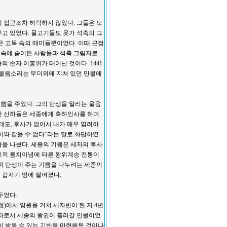
 접근조차 허락하지 않았다. 그들은 모
고 있었다. 물고기들도 못가 석축의 그
은 고목 속의 매미들뿐이었다. 이때 근정
랑 속에 숨어든 사람들과 석축 그림자로
 손자 이홍위가 태어난 것이다. 1441
온 울음소리는 무더위에 지쳐 있던 만물에
쁨을 주었다. 그의 탄생을 알리는 울음
안 신하들은 세종에게 축하인사를 하며
데도, 후사가 없어서 내가 매우 염려하
이와 같을 수 없다”라는 말로 화답하였
을 나눴다. 세종의 기쁨은 세자의 후사
교적 통치이념에 따른 왕위계승 전통이
위 탄생이 주는 기쁨을 나누려는 세종의
 갑자기 땅에 떨어졌다.
두었다.
)에서 양원을 거쳐 세자빈이 된 지 4년
장자로서 세종의 왕권이 흘러갈 인물이었
이 받을 수 있는 기반을 마련해둔 것이나