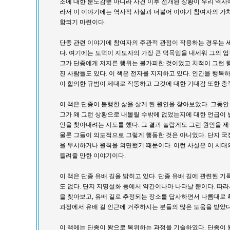
조에 대한 분노감뿐 아니라 사건 이후 전개된 상황이 우리 역사
라서 이 이야기에는 역사적 사실과 더불어 이야기 참여자의 가
함되기 마련이다.
단종 관련 이야기에 참여자의 주관적 관점이 작용하는 경우는 
다. 여기에는 도덕이 지도자의 가장 큰 덕목임을 내세워 그의 
그가 단종에게 저지른 행위는 불가피한 것이었고 치적이 그런 
진 사람들도 있다. 이 책은 전자를 지지하고 있다. 인간을 행복
이 합의한 규범이 제대로 작동하고 그것에 대한 기대감 또한 충
이 책은 단종이 불행한 삶을 살게 된 원인을 찾아보았다. 그동
그가 왜 그런 상황으로 내몰릴 수밖에 없었는지에 대한 언급이 
인을 찾아내려는 시도를 했다. 그 결과 놀랍게도 그런 원인을 
물론 그들이 의도적으로 그렇게 행동한 것은 아니었다. 단지 
을 무시하거나 원칙을 외면했기 때문이다. 이런 사실은 이 시
들려줄 만한 이야기이다.
이 책은 단종 유배 길을 밝히고 있다. 단종 유배 길에 관련된 
도 없다. 단지 지명설화 등에서 약간이나마 나타날 뿐이다. 따
을 찾아보고, 유배 길로 추정되는 장소를 답사하면서 나름대로 
과정에서 유배 길 인근에 거주하시는 분들의 많은 도움을 받았다
이 책에는 단종이 왕으로 복위하는 과정을 기술하였다. 단종이 