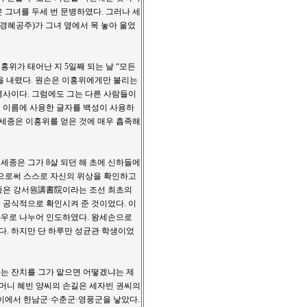
 그녀를 두세 번 문병하였다. 그러나 세
경혜공주)가 그녀 옆에서 목 놓아 울었
위가 태어난 지 5일째 되는 날 “모든
을 내렸다. 원손은 이홍위에게만 불리는
명사이다. 그럼에도 그는 다른 사람들이
 이름에 사용한 글자를 백성이 사용하
 세종은 이홍위를 얻은 것에 매우 흡족해
세종은 그가 8살 되던 해 초에 신하들에
킴으로써 스스로 자신의 위상을 확인하고
세종은 강서원講書院이라는 조선 최초의
 공식적으로 확인시켜 준 것이었다. 이
좌우로 나누어 인도하였다. 왕세손으로
다. 하지만 단 하루만 성균관 학생이었
하는 잔치를 그가 맡으면 어떻겠냐는 제
할머니 혜빈 양씨의 손길은 세자빈 권씨의
이에서 한남군·수춘군·영풍군을 낳았다.