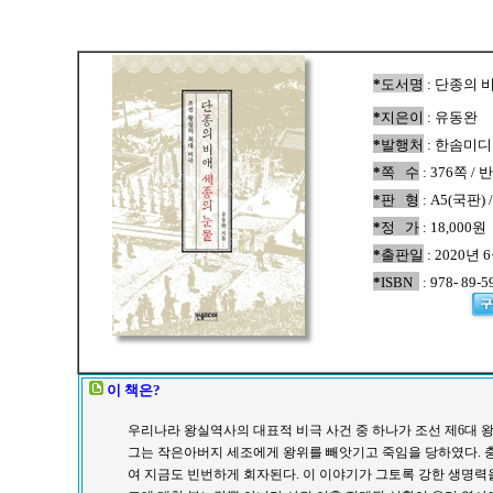
*
도서명
:
단종의 
*
지은이
:
유동완
*
발행처
: 한솜미
*
쪽 수
:
376
쪽 /
*
판 형
: A5(국판)
*
정 가
: 1
8
,000원
*
출판일
: 20
2
0년
6
*
ISBN
: 978- 89-5
이 책은?
우리나라 왕실역사의 대표적 비극 사건 중 하나가 조선 제6대 왕
그는 작은아버지 세조에게 왕위를 빼앗기고 죽임을 당하였다. 
여 지금도 빈번하게 회자된다. 이 이야기가 그토록 강한 생명력을