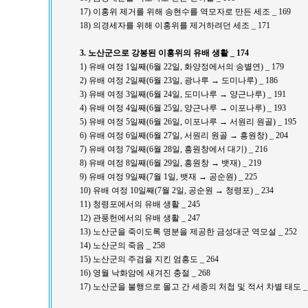
17) 이홍위 제거를 위해 송현수를 역모자로 만든 세조 _ 169
18) 의경세자를 위해 이홍위를 제거하려던 세조 _ 171
3. 노산군으로 강봉된 이홍위의 유배 생활 _ 174
1) 유배 여정 1일째(6월 22일, 화양정에서의 송별연) _ 179
2) 유배 여정 2일째(6월 23일, 광나루 → 도미나루) _ 186
3) 유배 여정 3일째(6월 24일, 도미나루 → 양근나루) _ 191
4) 유배 여정 4일째(6월 25일, 양근나루 → 이포나루) _ 193
5) 유배 여정 5일째(6월 26일, 이포나루 → 서원리 원골) _ 195
6) 유배 여정 6일째(6월 27일, 서원리 원골 → 흥원창) _ 204
7) 유배 여정 7일째(6월 28일, 흥원창에서 대기) _ 216
8) 유배 여정 8일째(6월 29일, 흥원창 → 뱃재) _ 219
9) 유배 여정 9일째(7월 1일, 뱃재 → 공순원) _ 225
10) 유배 여정 10일째(7월 2일, 공순원 → 청령포) _ 234
11) 청령포에서의 유배 생활 _ 245
12) 관풍헌에서의 유배 생활 _ 247
13) 노산군을 죽이도록 명분을 제공한 금성대군 역모설 _ 252
14) 노산군의 죽음 _ 258
15) 노산군의 주검을 지킨 엄흥도 _ 264
16) 영월 낙화암에 새겨진 충절 _ 268
17) 노산군을 불행으로 몰고 간 세종의 처첩 및 적서 차별 태도 _ 