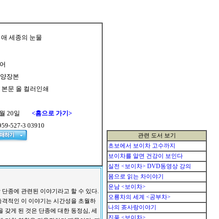
비애 세종의 눈물
디어
 반양장본
 / 본문 올 컬러인쇄
월
20
일
<홈으로 가기>
959-
527
-
3
03
91
0
관련 도서 보기
초보에서 보이차 고수까지
보이차를 알면 건강이 보인다
실전 <보이차> DVD동영상 강의
몸으로 읽는 차이야기
운남 <보이차>
 단종에 관련된 이야기라고 할 수 있다.
오룡차의 세계 <공부차>
충격적인 이 이야기는 시간성을 초월하
나의 茶사랑이야기
 갖게 된 것은 단종에 대한 동정심, 세
진품 <보이차>