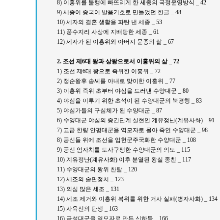
8) 이홍위를 불행에 빠뜨리게 한 세종의 국정운영방식 _ 42
9) 세종이 중국어 발음기호로 만들었던 한글 _ 48
10) 세자의 결혼 생활을 파탄 낸 세종 _ 53
11) 풍수지리 사상에 지배당한 세종 _ 61
12) 세자가 된 이홍위와 아버지 문종의 삶 _ 67
2. 조선 제6대 왕과 상왕으로서 이홍위의 삶 _ 72
1) 조선 제6대 왕으로 즉위한 이홍위 _ 72
2) 정순왕후 송씨를 아내로 맞이한 이홍위 _ 77
3) 이홍위 즉위 초부터 야심을 드러낸 수양대군 _ 80
4) 야심을 이루기 위한 초석이 된 수양대군의 북경행 _ 83
5) 야심가들의 구심체가 된 수양대군 _ 87
6) 수양대군 야심의 중간단계 실현인 계유정난(계유사화) _ 91
7) 고급 한량 안평대군을 역모자로 몰아 죽인 수양대군 _ 98
8) 공신들 위에 조선을 입헌군주국화한 수양대군 _ 108
9) 공신 엄자치를 토사구팽한 수양대군의 의도 _ 115
10) 계유정난(계유사화) 이후 분열된 왕실 종친 _ 117
11) 수양대군의 왕위 찬탈 _ 120
12) 세조의 술판정치 _ 123
13) 의심 많은 세조 _ 131
14) 세조 제거와 이홍위 복위를 위한 거사 실패(병자사화) _ 134
15) 사육신의 탄생 _ 163
16) 금성대군을 역모자로 만든 신하들 _ 166