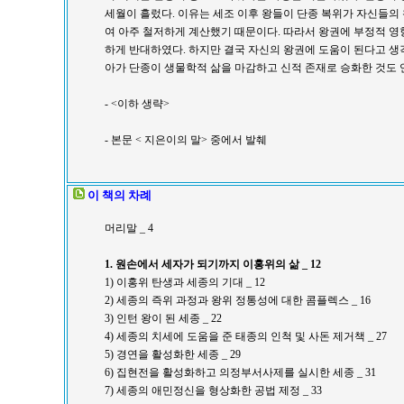
세월이 흘렀다. 이유는 세조 이후 왕들이 단종 복위가 자신들의
여 아주 철저하게 계산했기 때문이다. 따라서 왕권에 부정적 영
하게 반대하였다. 하지만 결국 자신의 왕권에 도움이 된다고 생
아가 단종이 생물학적 삶을 마감하고 신적 존재로 승화한 것도 
- <이하 생략>
- 본문 < 지은이의 말> 중에서 발췌
이 책의 차례
머리말 _ 4
1. 원손에서 세자가 되기까지 이홍위의 삶 _ 12
1) 이홍위 탄생과 세종의 기대 _ 12
2) 세종의 즉위 과정과 왕위 정통성에 대한 콤플렉스 _ 16
3) 인턴 왕이 된 세종 _ 22
4) 세종의 치세에 도움을 준 태종의 인척 및 사돈 제거책 _ 27
5) 경연을 활성화한 세종 _ 29
6) 집현전을 활성화하고 의정부서사제를 실시한 세종 _ 31
7) 세종의 애민정신을 형상화한 공법 제정 _ 33