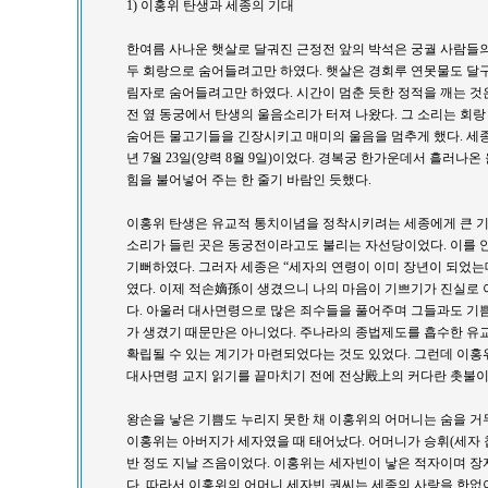
1) 이홍위 탄생과 세종의 기대
한여름 사나운 햇살로 달궈진 근정전 앞의 박석은 궁궐 사람들의
두 회랑으로 숨어들려고만 하였다. 햇살은 경회루 연못물도 달구
림자로 숨어들려고만 하였다. 시간이 멈춘 듯한 정적을 깨는 것
전 옆 동궁에서 탄생의 울음소리가 터져 나왔다. 그 소리는 회
숨어든 물고기들을 긴장시키고 매미의 울음을 멈추게 했다. 세종의
년 7월 23일(양력 8월 9일)이었다. 경복궁 한가운데서 흘러나
힘을 불어넣어 주는 한 줄기 바람인 듯했다.
이홍위 탄생은 유교적 통치이념을 정착시키려는 세종에게 큰 기
소리가 들린 곳은 동궁전이라고도 불리는 자선당이었다. 이를 
기뻐하였다. 그러자 세종은 “세자의 연령이 이미 장년이 되었는
였다. 이제 적손嫡孫이 생겼으니 나의 마음이 기쁘기가 진실로 
다. 아울러 대사면령으로 많은 죄수들을 풀어주며 그들과도 기쁨
가 생겼기 때문만은 아니었다. 주나라의 종법제도를 흡수한 유
확립될 수 있는 계기가 마련되었다는 것도 있었다. 그런데 이홍
대사면령 교지 읽기를 끝마치기 전에 전상殿上의 커다란 촛불이
왕손을 낳은 기쁨도 누리지 못한 채 이홍위의 어머니는 숨을 거
이홍위는 아버지가 세자였을 때 태어났다. 어머니가 승휘(세자 첩
반 정도 지날 즈음이었다. 이홍위는 세자빈이 낳은 적자이며 
다. 따라서 이홍위의 어머니 세자빈 권씨는 세종의 사랑을 한없