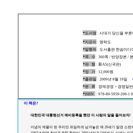
*
도서명
: 시대가 당신을 부른
*
지은이
: 명락도
*
발행처
: 도서출판 한솜미디
*
쪽 수
: 360쪽 / 반양장본 
*
판 형
: 新A5(신국판)
*
정 가
: 12,000원
*
출판일
: 2009년 8월 19일
*
분 류
: 경제경영 > 경영일반
*
ISBN
: 978-89-5959-208-1 
이 책은?
대한민국 대통령선거 예비등록을 했던 이 사람의 말을 들어보자!
이념의 제물이 된 우리만 유일하게 남겨놓은 채 20세기 말경 소련