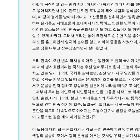
이렇게 움직이고 있는 땅의 지기, 아시아 대륙의 정기가 바다를 
고 응어리지면서 신이 만드신 멋진 조각품이 되어 사람과 동식물
며, 이 땅의 정기를 받아 태어나고 그 산물들을 섭취하면서 양육받
하여 슬기롭고 지혜로움이 보태어져서 영특하고 영민한 민족이 되
이러한 요소들은 우리 민족을 순화시키기도 하고 길들이기도 하면
살 수 있게 하였다. 그래서 우리는 통이 크면서도 순수한 것을 
의 도를 흠모하면서 염치와 분수를 알고 예의와 중용을 지켰으며,
도순 정을 나누고 상부상조하면서 살아왔었다.
우리 민족이 오천 년의 역사를 이어오는 동안에 두 번의 국치가 
려 때의 병자호란이라는 국치는 우선 덮어두기로 한다. 오늘의 우
치고 있는 일제에 의한 국치를 살펴보면, 조선 말기 서구 열강들
하고 국력을 키우고 있을 때 조선은 세계의 조류를 모르고 쇄국정
서구 문물을 먼저 접하고 강성해진 일본에게 나라를 빼앗기고 식민
그때부터 우리는 이민족의 식민통치로 인한 고통을 시작으로 외세
인한 혼란, 타의에 의한 분단과 이데올로기의 꼭두각시가 된 동족상잔
단으로 인한 민족 정기의 훼손, 물밀듯이 밀려드는 서구 문물의 
혼란을 겪으며 계속적으로 이어지는 고통스런 가시밭길을 오늘날
이 고통스런 길은 계속 이어질 것인가?
이 물음에 대한 답은 관찰자의 시각을 우리 민족에게만 맞추면 명쾌
샛강의 물들이 모여서 강의 본류를 이루는 것처럼 우리는 세계사와