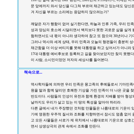
1997년 말에 찾아온 IMF 환란이, 2001년의 9.11테러가, 이제
문 앞에까지 와서 당신을 다그쳐 부르며 채근하고 있는데도 당신은
겨 자신을 부르는 소리에는 응답하지 않으려는가?
깨달은 자가 행함이 없어 실기한다면, 하늘과 인류 가족, 우리 민
성과 양심의 호소에 시달리면서 백치보다 못한 괴로운 삶을 살게 
험하면서도 내 몫이 아니라 생각하여 참고 또 참으며 30년이나 기
그러나 역사와 세계 상태, 우리 민족과 오늘의 형편들이 충분히 
채근함을 더 이상 버티지를 못해 대통령을 하고 싶어서가 아니라 
17대 대통령 예비후보로 등록하고 길을 찾아보았지만 찾지 못했다
이 사람, 소시민이었던 저자의 세상사를 들어본다.
책속으로...
역사학자들에 의하면 우리 민족은 몽고족의 후예들로서 기마민족이
원을 말과 함께 달리던 호쾌한 기상을 가진 민족이 더 나은 곳을 
반도이다. 사람들의 인성이 유전과 함께 환경의 지배를 받아 형성
날까지도 우리가 살고 있는 이 땅의 특성을 알아야 하리라.
다른 글에서 내가 주장했던 것처럼 만물들은 나름대로의 기운이 있
기에 영원한 우주적 질서와 조화를 지향하면서 잠시도 멈춤 없이 
고 모든 사물들은 서로가 제 위치에서 나름대로의 기운으로 상호
면서 상생상극의 관계 속에서 조화를 만든다.