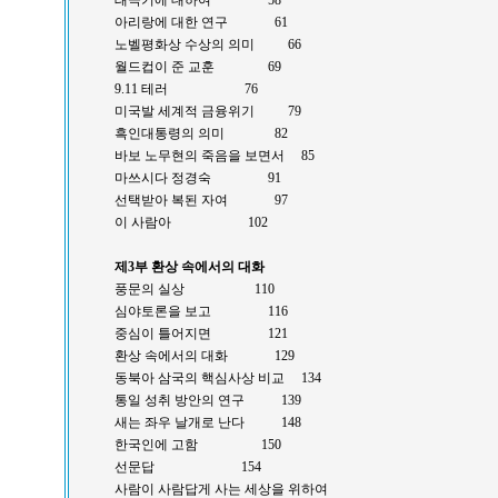
태극기에 대하여 58
아리랑에 대한 연구 61
노벨평화상 수상의 의미 66
월드컵이 준 교훈 69
9.11 테러 76
미국발 세계적 금융위기 79
흑인대통령의 의미 82
바보 노무현의 죽음을 보면서 85
마쓰시다 정경숙 91
선택받아 복된 자여 97
이 사람아 102
제3부 환상 속에서의 대화
풍문의 실상 110
심야토론을 보고 116
중심이 틀어지면 121
환상 속에서의 대화 129
동북아 삼국의 핵심사상 비교 134
통일 성취 방안의 연구 139
새는 좌우 날개로 난다 148
한국인에 고함 150
선문답 154
사람이 사람답게 사는 세상을 위하여