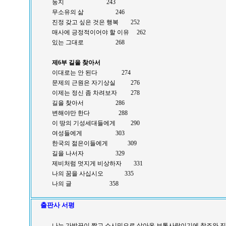
둥지 243
무소유의 삶 246
진정 갖고 싶은 것은 행복 252
매사에 긍정적이어야 할 이유 262
있는 그대로 268
제6부 길을 찾아서
이대로는 안 된다 274
문제의 근원은 자기상실 276
이제는 정신 좀 차려보자 278
길을 찾아서 286
변해야만 한다 288
이 땅의 기성세대들에게 290
여성들에게 303
한국의 젊은이들에게 309
길을 나서자 329
제비처럼 멋지게 비상하자 331
나의 꿈을 사십시오 335
나의 글 358
출판사 서평
나는 가방끈이 짧고 소시민으로 살아온 보통사람이기에 창조와 진화