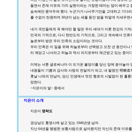
들면서 존재 이유와 가치 실현이라는 거창한 테마는 많이 배우고 
슴속에만 묻어두려 했다. 누군가가 나서주기만을 고대하고 기다리
를 수없이 탄원하며 30년이 넘는 세월 동안 밤을 하얗게 지새우면
내가 국민들에게 꼭 해야만 할 말은 우리 세대가 이룬 한강의 기
민국의 기적으로, 다시 한반도의 기적으로, 그리고 계속해서 인류
늘로부터 받은 우리 민족의 소임이라는 것이다.
우리 민족은 이 일을 위해 하늘로부터 선택받고 오천 년 동안이나
리 깨닫고 나서라고 하늘과 역사 의지로부터 채근받고 있는 중이다
이제는 서툰 글로써나마 이 뜨거운 불덩이를 당신 앞에 쏟아놓아 
내용들이 기쁨과 감사와 사랑의 전달자가 되고, 내 필명인 明樂道처
훗날 나와의 만남이, 당신 인생에서 멋진 행로의 시발점이 된 훌
망한다.
<지은이의 말> 중에서
지은이 소개
지은이
명락도
경상남도 통영시에 살고 있는 1946년생 남자.
지난 64년을 평범한 보통사람으로 살아왔지만 자신의 존재 이유를