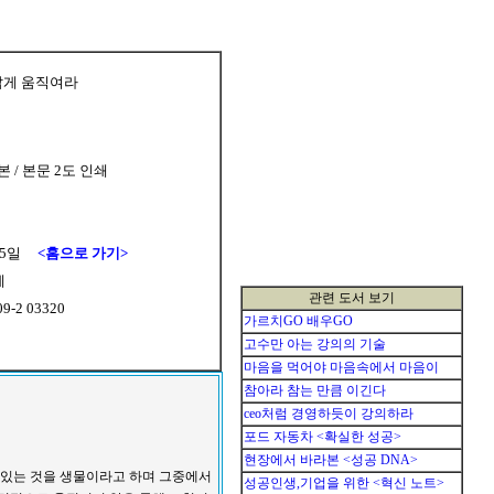
답게 움직여라
장본 / 본문 2도 인쇄
15일
<홈으로 가기>
세
관련 도서 보기
09-2 03320
가르치GO 배우GO
고수만 아는 강의의 기술
마음을 먹어야 마음속에서 마음이
참아라 참는 만큼 이긴다
ceo처럼 경영하듯이 강의하라
포드 자동차 <확실한 성공>
현장에서 바라본 <성공 DNA>
아 있는 것을 생물이라고 하며 그중에서
성공인생,기업을 위한 <혁신 노트>