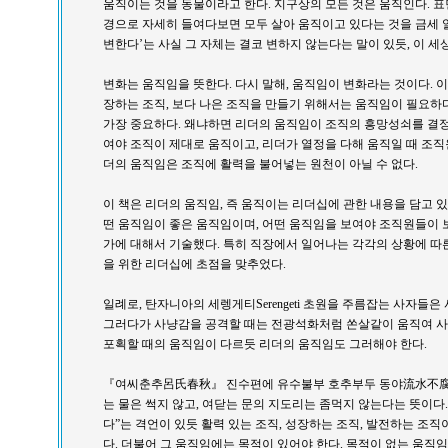
움직이는 것을 동물이라고 한다. 지구상의 모든 것은 움직인다. 
경으로 자세히 들여다보면 모두 살아 움직이고 있다는 것을 금세 알
변한다’는 사실 그 자체는 결코 변하지 않는다는 말이 있듯, 이 세
변화는 움직임을 뜻한다. 다시 말해, 움직임이 변화라는 것이다. 이
장하는 조직, 보다 나은 조직을 만들기 위해서는 움직임이 필요하
가장 중요하다. 왜냐하면 리더의 움직임이 조직의 흥망성쇠를 결정
여야 조직이 제대로 움직이고, 리더가 열정을 다해 움직일 때 조직
더의 움직임은 조직에 활력을 불어넣는 원천이 아닐 수 없다.
이 책은 리더의 움직임, 즉 움직이는 리더십에 관한 내용을 담고 있
떤 움직임이 좋은 움직임이며, 어떤 움직임을 보여야 조직원들이
가에 대해서 기술했다. 특히 직장에서 일어나는 각각의 상황에 따
을 위한 리더십에 초점을 맞추었다.
일례로, 탄자니아의 세렝게티Serengeti 초원을 주름잡는 사자들
그러다가 사냥감을 공격할 때는 전광석화처럼 쏜살같이 움직여 사
포획할 때의 움직임이 다르듯 리더의 움직임도 그러해야 한다.
『여씨춘추呂氏春秋』 진수편에 유수불부 호추부두 동야流水不腐 
는 물은 썩지 않고, 여닫는 문의 지도리는 좀먹지 않는다는 뜻이다.
다”는 격언이 있듯 활력 있는 조직, 성장하는 조직, 발전하는 조
다. 더불어 그 움직임에는 목적이 있어야 한다. 목적이 없는 움