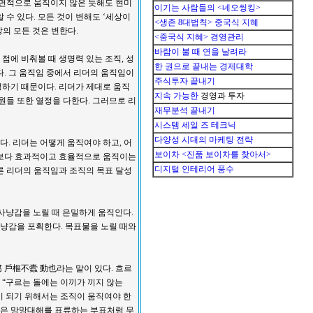
표면적으로 움직이지 않은 듯해도 현미
이기는 사람들의 <네오씽킹>
 수 있다. 모든 것이 변해도 ‘세상이
<생존 8대법칙> 중국식 지혜
상의 모든 것은 변한다.
<중국식 지혜> 경영관리
바람이 불 때 연을 날려라
 점에 비춰볼 때 생명력 있는 조직, 성
한 권으로 끝내는 경제대학
다. 그 움직임 중에서 리더의 움직임이
주식투자 끝내기
하기 때문이다. 리더가 제대로 움직
지속 가능한
경영과 투자
원들 또한 열정을 다한다. 그러므로 리
재무분석 끝내기
시스템 세일 즈 테크닉
다양성 시대의 마케팅 전략
다. 리더는 어떻게 움직여야 하고, 어
보이차 <진품 보이차를 찾아서>
 보다 효과적이고 효율적으로 움직이는
디지털 인테리어 풍수
른 리더의 움직임과 조직의 목표 달성
은 사냥감을 노릴 때 은밀하게 움직인다.
냥감을 포획한다. 목표물을 노릴 때와
戶樞不蠹 動也라는 말이 있다. 흐르
 “구르는 돌에는 이끼가 끼지 않는
직이 되기 위해서는 조직이 움직여야 한
직임은 망망대해를 표류하는 부표처럼 무