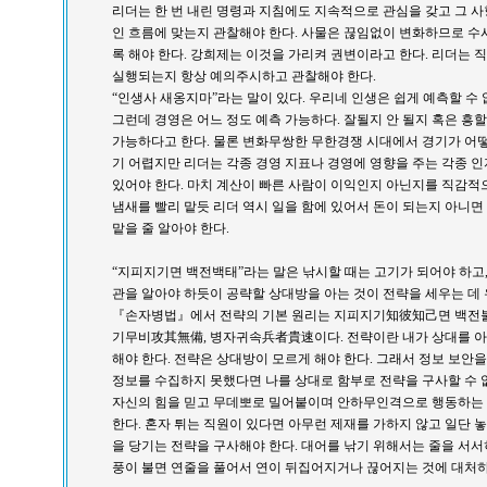
리더는 한 번 내린 명령과 지침에도 지속적으로 관심을 갖고 그 
인 흐름에 맞는지 관찰해야 한다. 사물은 끊임없이 변화하므로 수
록 해야 한다. 강희제는 이것을 가리켜 권변이라고 한다. 리더는
실행되는지 항상 예의주시하고 관찰해야 한다.
“인생사 새옹지마”라는 말이 있다. 우리네 인생은 쉽게 예측할 수
그런데 경영은 어느 정도 예측 가능하다. 잘될지 안 될지 혹은 흥
가능하다고 한다. 물론 변화무쌍한 무한경쟁 시대에서 경기가 어
기 어렵지만 리더는 각종 경영 지표나 경영에 영향을 주는 각종 
있어야 한다. 마치 계산이 빠른 사람이 이익인지 아닌지를 직감적으
냄새를 빨리 맡듯 리더 역시 일을 함에 있어서 돈이 되는지 아니면
맡을 줄 알아야 한다.
“지피지기면 백전백태”라는 말은 낚시할 때는 고기가 되어야 하고
관을 알아야 하듯이 공략할 상대방을 아는 것이 전략을 세우는 데
『손자병법』에서 전략의 기본 원리는 지피지기知彼知己면 백전불
기무비攻其無備, 병자귀속兵者貴速이다. 전략이란 내가 상대를 아
해야 한다. 전략은 상대방이 모르게 해야 한다. 그래서 정보 보안
정보를 수집하지 못했다면 나를 상대로 함부로 전략을 구사할 수 
자신의 힘을 믿고 무데뽀로 밀어붙이며 안하무인격으로 행동하는 
한다. 혼자 튀는 직원이 있다면 아무런 제재를 가하지 않고 일단 놓
을 당기는 전략을 구사해야 한다. 대어를 낚기 위해서는 줄을 서서히
풍이 불면 연줄을 풀어서 연이 뒤집어지거나 끊어지는 것에 대처하