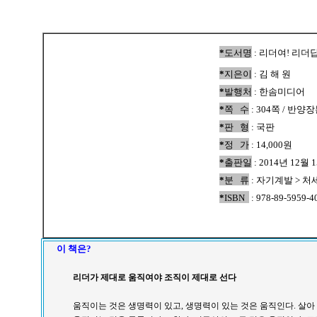
*
도서명
: 리더여! 리더
*
지은이
: 김 해 원
*
발행처
: 한솜미디어
*
쪽 수
: 304쪽 / 반양
*
판 형
: 국판
*
정 가
: 14,000원
*
출판일
: 2014년 12월 
*
분 류
: 자기계발 > 처
*
ISBN
: 978-89-5959-4
이 책은?
리더가 제대로 움직여야 조직이 제대로 선다
움직이는 것은 생명력이 있고, 생명력이 있는 것은 움직인다. 살