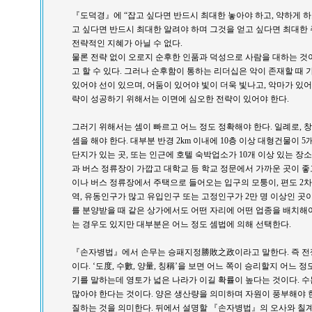
『도덕경』에 “잡고 싶다면 반드시 최대한 놓아야 하고, 약하게 하
고 싶다면 반드시 최대한 알려야 하며 그것을 얻고 싶다면 최대한 
전략적인 지혜가 아닐 수 없다.
물론 전략 없이 오로지 순후한 인품과 덕성으로 사람을 대하는 것
고 할 수 있다. 그러나 순후함이 통하는 리더십은 악이 존재할 때 
있어야 선이 있으며, 어둠이 있어야 빛이 더욱 빛나고, 악마가 있어
략이 성공하기 위해서는 이면에 심오한 전략이 있어야 한다.
그러기 위해서는 셈이 빠르고 어느 정도 정확해야 한다. 일례로, 
셈을 해야 한다. 대부분 반경 2km 이내에 10층 이상 대형건물이 
단지가 있는 곳, 또는 인근에 호텔 숙박업소가 10개 이상 있는 장
과 버스 정류장이 가깝고 대학교 등 학교 정문에서 가까운 곳이 좋
이나 버스 정류장에서 주택으로 들어오는 입구의 모퉁이, 편도 2차선
역, 유동인구가 많고 유입인구 또는 고정인구가 2만 명 이상인 곳
를 분양받을 때 같은 상가에서도 어떤 자리에 어떤 업종을 배치해
는 경우도 있지만 대부분은 어느 정도 셈법에 의해 선택한다.
『손자병법』에서 손무는 승패지정勝敗之政이라고 말한다. 즉 전
이다. ‘도度, 수數, 양量, 칭稱’을 보면 어느 쪽이 승리할지 어느 
기를 말하는데 영토가 넓은 나라가 이길 확률이 높다는 것이다. 
많아야 한다는 것이다. 양은 생산량을 의미하며 자원이 풍부해야 
질하는 것을 의미한다. 뒤에서 설명할 『손자병법』의 오사와 칠